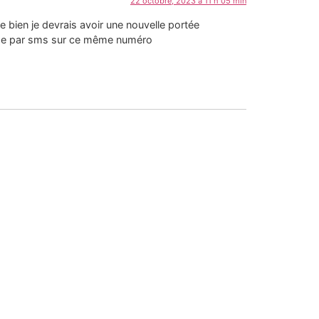
22 octobre, 2023 à 11 h 05 min
e bien je devrais avoir une nouvelle portée
sage par sms sur ce même numéro