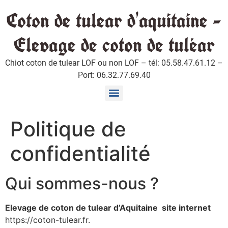
Coton de tulear d'aquitaine -
Elevage de coton de tuléar
Chiot coton de tulear LOF ou non LOF – tél: 05.58.47.61.12 –
Port: 06.32.77.69.40
Chiots coton de tuléar disponible fin Aout et mi Septembre 2024
Chiots coton de Tuléar disponible début Novembre 2025
Chiots coton de tulear disponible en Juin et en Juillet 2019
Conseils à lire avant l’achat et l’arrivée du chiot chez vous
Politique de
confidentialité
Qui sommes-nous ?
Elevage de coton de tulear d’Aquitaine site internet
https://coton-tulear.fr.