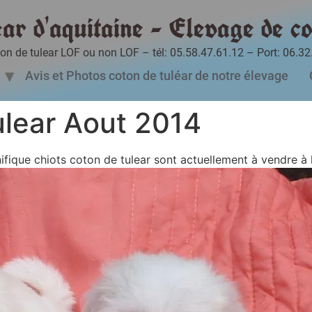
ear d'aquitaine - Elevage de co
ton de tulear LOF ou non LOF – tél: 05.58.47.61.12 – Port: 06.32
Avis et Photos coton de tuléar de notre élevage
ulear Aout 2014
fique chiots coton de tulear sont actuellement à vendre à l