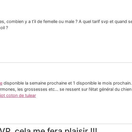
s, combien y a t’il de femelle ou male ? A quel tarif svp et quand s
oil ?
le
disponible la semaine prochaine et 1 disponible le mois prochain
ormones, les grossesses etc… se ressent sur l’état général du chien e
iot coton de tulear
, cela me fera plaisir !!!