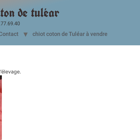
ton de tuléar
.77.69.40
Contact
chiot coton de Tuléar à vendre
’élevage.