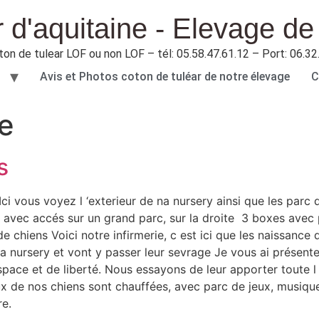
 d'aquitaine - Elevage de
ton de tulear LOF ou non LOF – tél: 05.58.47.61.12 – Port: 06.32
Avis et Photos coton de tuléar de notre élevage
C
ie
s
i vous voyez l ‘exterieur de na nursery ainsi que les parc d
avec accés sur un grand parc, sur la droite 3 boxes avec
 chiens Voici notre infirmerie, c est ici que les naissance
 la nursery et vont y passer leur sevrage Je vous ai présent
ace et de liberté. Nous essayons de leur apporter toute l at
x de nos chiens sont chauffées, avec parc de jeux, musiqu
re.