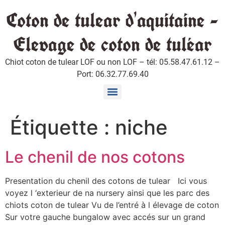
Coton de tulear d'aquitaine -
Elevage de coton de tuléar
Chiot coton de tulear LOF ou non LOF – tél: 05.58.47.61.12 –
Port: 06.32.77.69.40
Chiots coton de tuléar disponible fin Aout et mi Septembre 2024
Chiots coton de Tuléar disponible début Novembre 2025
Chiots coton de tulear disponible en Juin et en Juillet 2019
Conseils à lire avant l’achat et l’arrivée du chiot chez vous
Étiquette :
niche
Le chenil de nos cotons
Presentation du chenil des cotons de tulear Ici vous
voyez l ‘exterieur de na nursery ainsi que les parc des
chiots coton de tulear Vu de l’entré à l élevage de coton
Sur votre gauche bungalow avec accés sur un grand